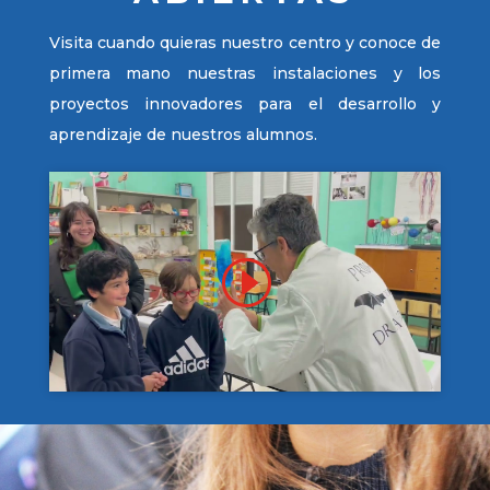
Visita cuando quieras nuestro centro y conoce de
primera mano nuestras instalaciones y los
proyectos innovadores para el desarrollo y
aprendizaje de nuestros alumnos.
Haz clic en «Estoy de acuerdo» para
activar Youtube
Política de cookies
Estoy de acuerdo