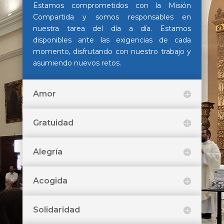
Estamos comprometidos con la Misión
Compartida y somos responsables en
nuestra tarea del día a día. Estamos
disponibles ante las exigencias de cada
momento, disfrutando con nuestro trabajo y
asumiendo nuevos retos.
Amor
Gratuidad
Alegría
Acogida
Solidaridad