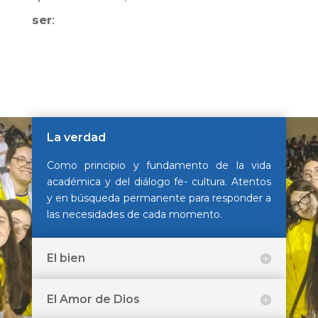
ser
:
La verdad
Como principio y fundamento de la vida
académica y del diálogo fe- cultura. Atentos
y en búsqueda permanente para responder a
las necesidades de cada momento.
El bien
El Amor de Dios