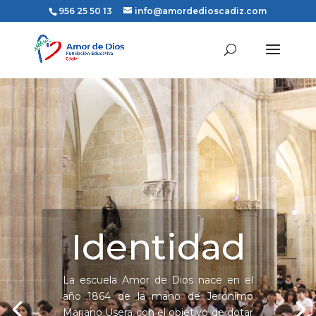
956 25 50 13
info@amordedioscadiz.com
Identidad
La escuela Amor de Dios nace en el
año 1864 de la mano de Jerónimo
Mariano Usera con el objetivo de dotar