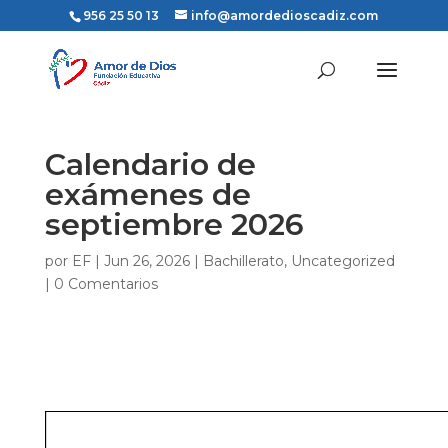
956 25 50 13
info@amordedioscadiz.com
Calendario de
exámenes de
septiembre 2026
por
EF
|
Jun 26, 2026
|
Bachillerato
,
Uncategorized
|
0 Comentarios