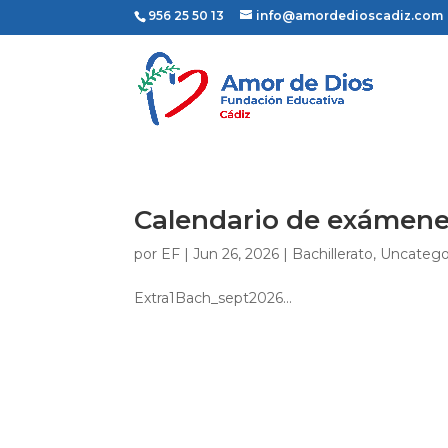
956 25 50 13
info@amordedioscadiz.com
Calendario de exámene
por
EF
|
Jun 26, 2026
|
Bachillerato
,
Uncatego
Extra1Bach_sept2026...