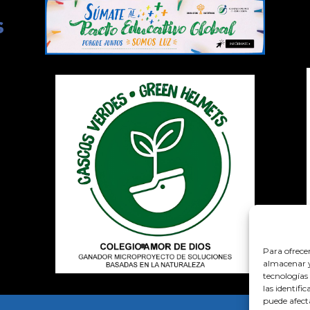
Para ofrece
almacenar y/
tecnologías
las identifi
puede afect