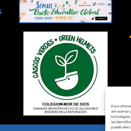
Para ofrece
almacenar y/
tecnologías
las identifi
puede afect