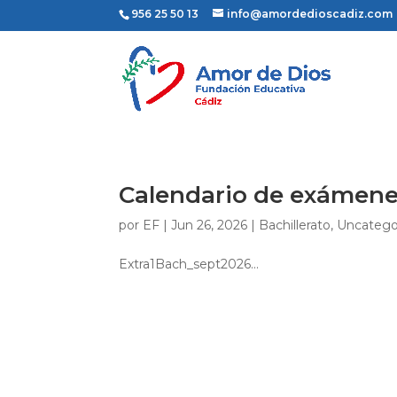
956 25 50 13
info@amordedioscadiz.com
Calendario de exámene
por
EF
|
Jun 26, 2026
|
Bachillerato
,
Uncatego
Extra1Bach_sept2026...