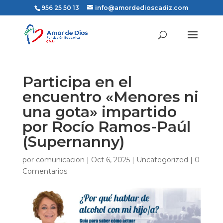
956 25 50 13
info@amordedioscadiz.com
Participa en el
encuentro «Menores ni
una gota» impartido
por Rocío Ramos-Paúl
(Supernanny)
por
comunicacion
|
Oct 6, 2025
|
Uncategorized
|
0
Comentarios