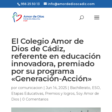
956 25 50 13
info@amordedioscadiz.com
El Colegio Amor de
Dios de Cádiz,
referente en educación
innovadora, premiado
por su programa
«Generación-Acción»
por
comunicacion
|
Jun 14, 2025
|
Bachillerato
,
ESO
,
Etapas Educativas
,
Premios y logros
,
Soy Amor de
Dios
|
0 Comentarios