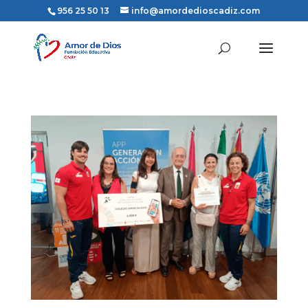
956 25 50 13
info@amordedioscadiz.com