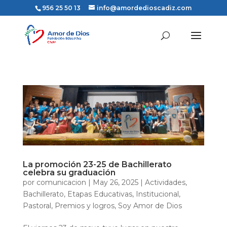
956 25 50 13
info@amordedioscadiz.com
La promoción 23-25 de Bachillerato
celebra su graduación
por
comunicacion
|
May 26, 2025
|
Actividades
,
Bachillerato
,
Etapas Educativas
,
Institucional
,
Pastoral
,
Premios y logros
,
Soy Amor de Dios