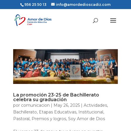
956 25 50 13
info@amordedioscadiz.com
La promoción 23-25 de Bachillerato
celebra su graduación
por
comunicacion
|
May 26, 2025
|
Actividades
,
Bachillerato
,
Etapas Educativas
,
Institucional
,
Pastoral
,
Premios y logros
,
Soy Amor de Dios